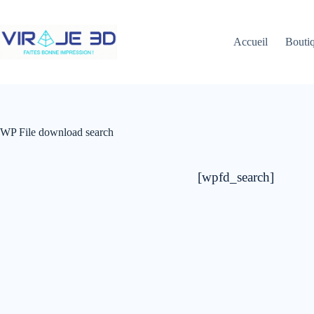
Passer
au
contenu
Accueil
Bouti
WP File download search
[wpfd_search]