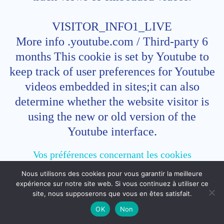
VISITOR_INFO1_LIVE
More info .youtube.com / Third-party 6
months This cookie is set by Youtube to
keep track of user preferences for Youtube
videos embedded in sites;it can also
determine whether the website visitor is
using the new or old version of the
Youtube interface.
Vos préférences concernant les cookies
Nous utilisons des cookies pour vous garantir la meilleure
expérience sur notre site web. Si vous continuez à utiliser ce
site, nous supposerons que vous en êtes satisfait.
Quand vous arrivez pour la première fois
OK
Non
sur le site, un bandeau cookie vous propose