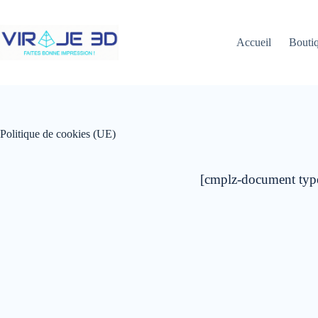
Passer
au
contenu
Accueil
Bouti
Politique de cookies (UE)
[cmplz-document type