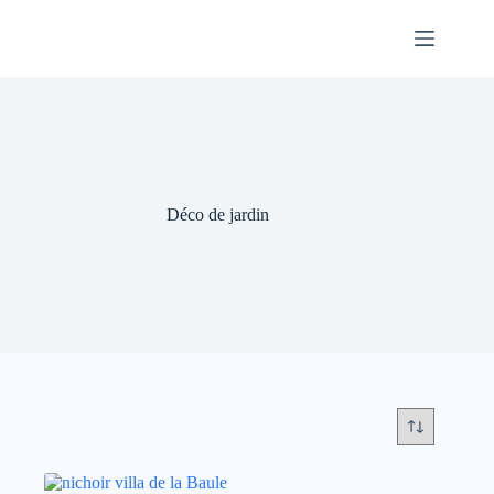
Skip
to
content
Déco de jardin