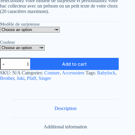
Sélectionnez votre modèle de surjeteuse et personnalisez votre
bac collecteur avec un prénom ou un petit texte de votre choix
(20 caractères maximum).
Modèle de surjeteuse
Couleur
Bac
Add to cart
collecteur
déchets
SKU:
N/A
Categories:
Couture
,
Accessoires
Tags:
Babylock
,
surjeteuse
Brother
,
Juki
,
Pfaff
,
Singer
quantity
Description
Additional information