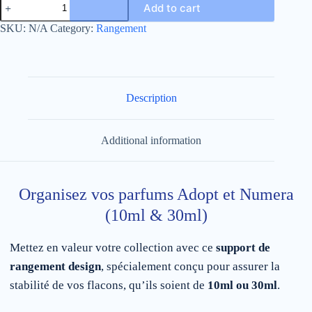
Add to cart
Rangement
Parfums
SKU:
N/A
Category:
Rangement
Adopt
et
Numera
(Impression
3D)
quantity
Description
Additional information
Organisez vos parfums Adopt et Numera
(10ml & 30ml)
Mettez en valeur votre collection avec ce
support de
rangement design
, spécialement conçu pour assurer la
stabilité de vos flacons, qu’ils soient de
10ml ou 30ml
.