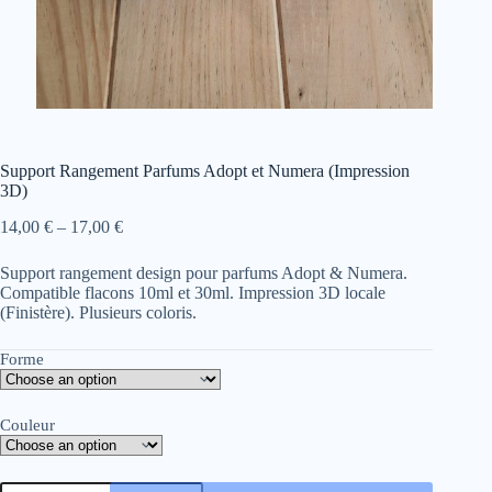
Support Rangement Parfums Adopt et Numera (Impression
3D)
Price
14,00
€
–
17,00
€
range:
14,00 €
Support rangement design pour parfums Adopt & Numera.
through
Compatible flacons 10ml et 30ml. Impression 3D locale
17,00 €
(Finistère). Plusieurs coloris.
Forme
Couleur
Support