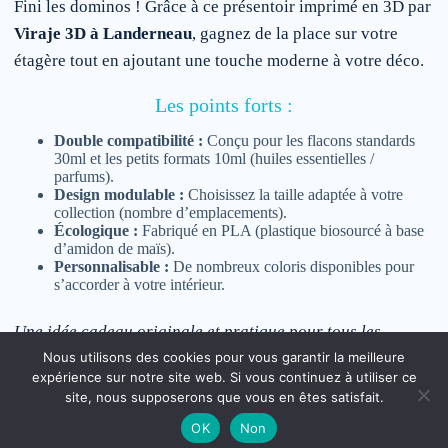
Fini les dominos ! Grâce à ce présentoir imprimé en 3D par
Viraje 3D à Landerneau
, gagnez de la place sur votre
étagère tout en ajoutant une touche moderne à votre déco.
Les points forts :
Double compatibilité :
Conçu pour les flacons standards
30ml et les petits formats 10ml (huiles essentielles /
parfums).
Design modulable :
Choisissez la taille adaptée à votre
collection (nombre d’emplacements).
Écologique :
Fabriqué en PLA (plastique biosourcé à base
d’amidon de maïs).
Personnalisable :
De nombreux coloris disponibles pour
s’accorder à votre intérieur.
Une idée cadeau originale et pratique pour tous les
Nous utilisons des cookies pour vous garantir la meilleure
passionnés de la marque Adopt.
expérience sur notre site web. Si vous continuez à utiliser ce
site, nous supposerons que vous en êtes satisfait.
OK
Non