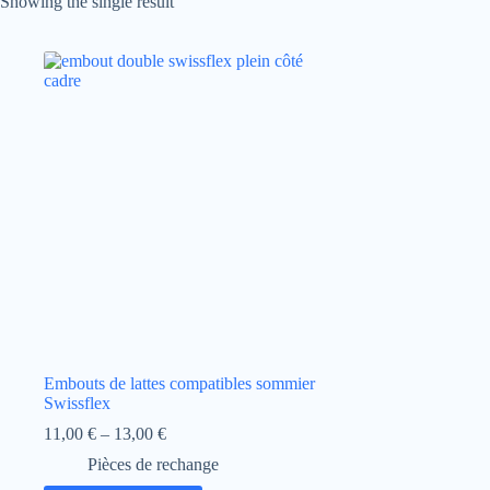
Showing the single result
Embouts de lattes compatibles sommier
Swissflex
Price
11,00
€
–
13,00
€
range:
Pièces de rechange
11,00 €