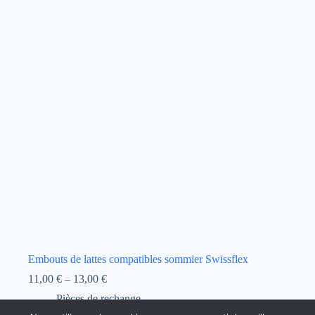
Embouts de lattes compatibles sommier Swissflex
Price
11,00
€
–
13,00
€
range:
Pièces de rechange
11,00 €